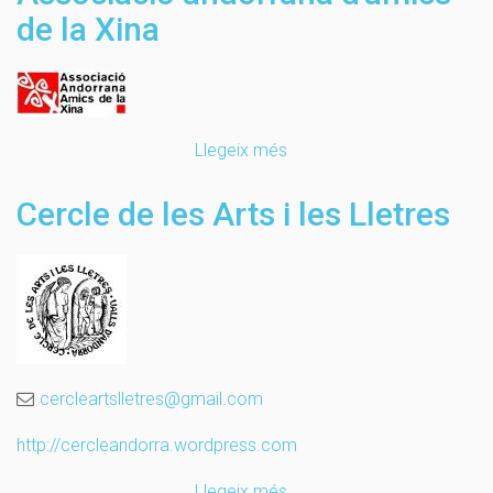
de la Xina
Llegeix més
sobre
Associació
andorrana
Cercle de les Arts i les Lletres
d'amics
de
la
Xina
cercleartslletres@gmail.com
http://cercleandorra.wordpress.com
Llegeix més
sobre