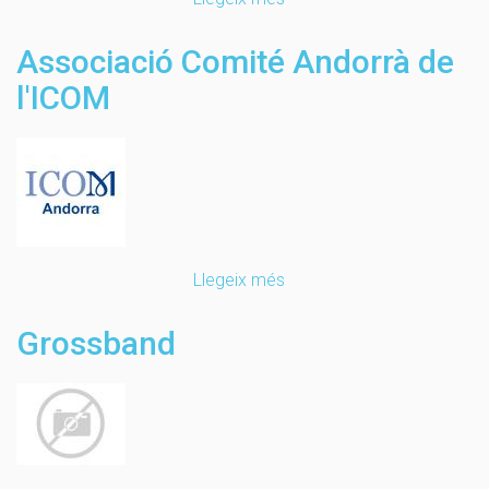
Cercle
de
Associació Comité Andorrà de
les
l'ICOM
Arts
i
les
Lletres
Llegeix més
sobre
Associació
Comité
Grossband
Andorrà
de
l'ICOM