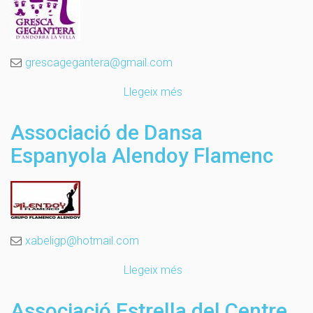
grescagegantera@gmail.com
Llegeix més
sobre
Gresca
Gegantera
Associació de Dansa
d'Andorra
Espanyola Alendoy Flamenc
la
Vella
xabeligp@hotmail.com
Llegeix més
sobre
Associació
de
Associació Estrella del Centre