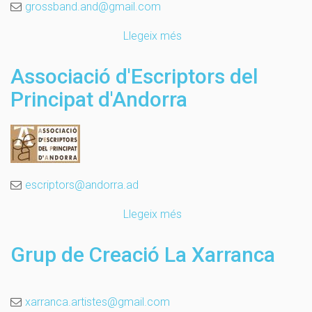
grossband.and@gmail.com
Llegeix més
sobre
Grossband
Associació d'Escriptors del
Principat d'Andorra
escriptors@andorra.ad
Llegeix més
sobre
Associació
d'Escriptors
Grup de Creació La Xarranca
del
Principat
d'Andorra
xarranca.artistes@gmail.com