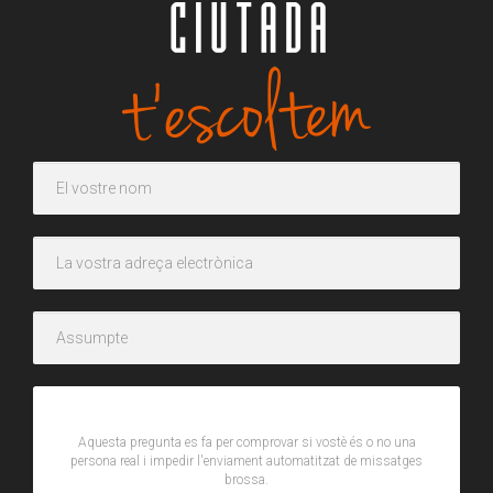
CAPTCHA
Aquesta pregunta es fa per comprovar si vostè és o no una
persona real i impedir l'enviament automatitzat de missatges
brossa.