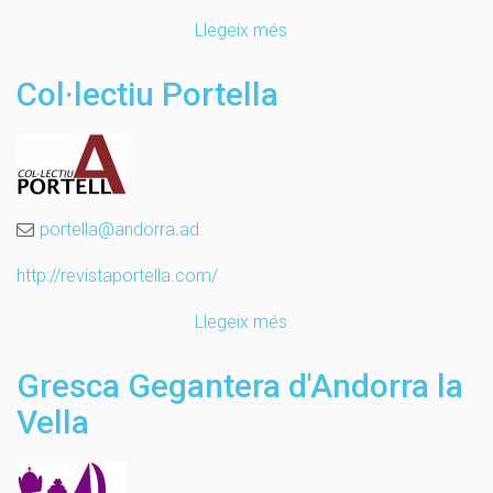
Llegeix més
sobre
Grup
de
Col·lectiu Portella
Creació
La
Xarranca
portella@andorra.ad
http://revistaportella.com/
Llegeix més
sobre
Col·lectiu
Portella
Gresca Gegantera d'Andorra la
Vella