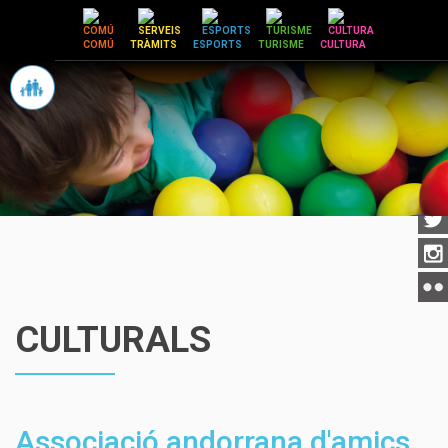
Vés
al
COMÚ
TRÀMITS
ESPORTS
TURISME
CULTURA
contingut
CULTURALS
Associació andorrana d'amics