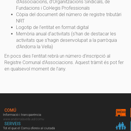
d’Associacions, d’Organitzacions Sindicals, de
Fundacions i Col•legis Professionals
Còpia del document del número de registre tributàri
NRT
Logotip de l’entitat en format digital
Memòria anual d’activitats (s’han de destacar les
activitats que s’hagin desenvolupat a la parròquia
d’Andorra la Vella)
En pocs dies l’entitat rebrà un número d’inscripció al
Registre Comunal d’Associacions. Aquest tràmit és pot fer
en qualsevol moment de l’any.
COMÚ
Informació i transparència
www.andorralavella.ad/comu
SERVEIS
Tot el que el Comú ofereix al ciutadà