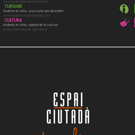
www.andorralavella.ad/serveis
TURISME
Andorra la Vella, una ciutat per descobrir
www.turismeandorralavella.com
CULTURA
Andorra la Vella, capital de la cultura
www.andorralavella.ad/cultura