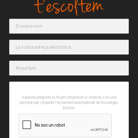
CAPTCHA
Aquesta pregunta es fa per comprovar si vostè és o no una
persona real i impedir l'enviament automatitzat de missatges
brossa.