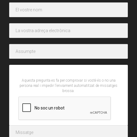
CAPTCHA
Aquesta pregunta es fa per comprovar si vostè és o no una
persona real i impedir l'enviament automatitzat de missatges
brossa.