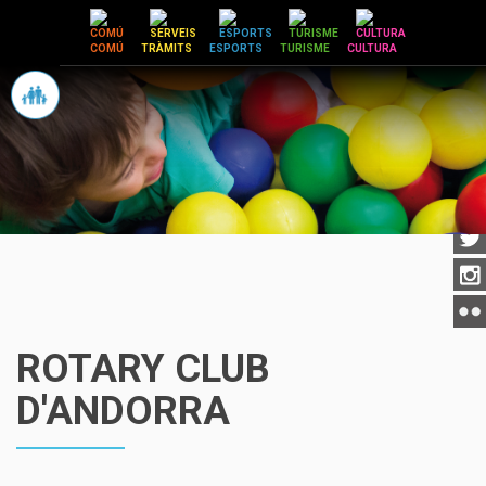
Vés
al
COMÚ
TRÀMITS
ESPORTS
TURISME
CULTURA
contingut
ROTARY CLUB
D'ANDORRA