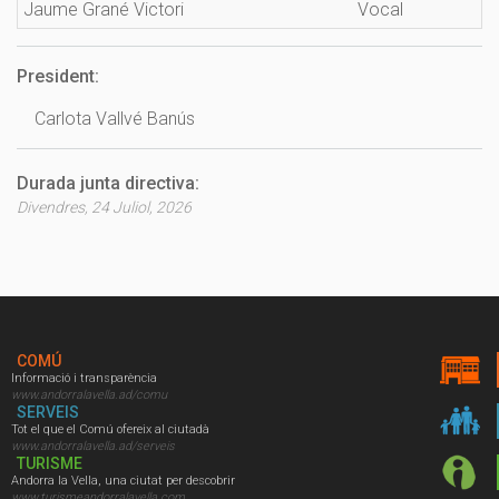
Jaume Grané Victori
Vocal
President:
Carlota Vallvé Banús
Durada junta directiva:
Divendres, 24 Juliol, 2026
COMÚ
Informació i transparència
www.andorralavella.ad/comu
SERVEIS
Tot el que el Comú ofereix al ciutadà
www.andorralavella.ad/serveis
TURISME
Andorra la Vella, una ciutat per descobrir
www.turismeandorralavella.com