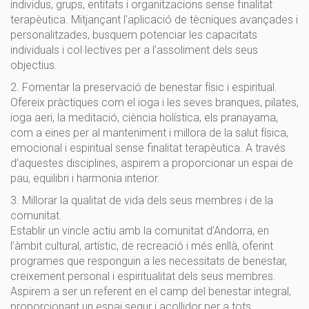
individus, grups, entitats i organitzacions sense finalitat
terapèutica. Mitjançant l'aplicació de tècniques avançades i
personalitzades, busquem potenciar les capacitats
individuals i col·lectives per a l’assoliment dels seus
objectius.
2. Fomentar la preservació de benestar físic i espiritual.
Ofereix pràctiques com el ioga i les seves branques, pilates,
ioga aeri, la meditació, ciència holística, els pranayama,
com a eines per al manteniment i millora de la salut física,
emocional i espiritual sense finalitat terapèutica. A través
d’aquestes disciplines, aspirem a proporcionar un espai de
pau, equilibri i harmonia interior.
3. Millorar la qualitat de vida dels seus membres i de la
comunitat.
Establir un vincle actiu amb la comunitat d’Andorra, en
l’àmbit cultural, artístic, de recreació i més enllà, oferint
programes que responguin a les necessitats de benestar,
creixement personal i espiritualitat dels seus membres.
Aspirem a ser un referent en el camp del benestar integral,
proporcionant un espai segur i acollidor per a tots.