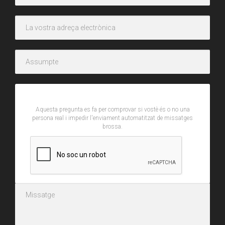
CAPTCHA
Aquesta pregunta es fa per comprovar si vostè és o no una
persona real i impedir l'enviament automatitzat de missatges
brossa.