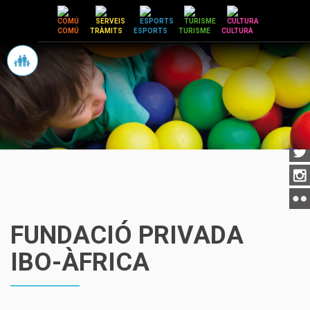
Vés
al
COMÚ
TRÀMITS
ESPORTS
TURISME
CULTURA
contingut
FUNDACIÓ PRIVADA
IBO-ÀFRICA