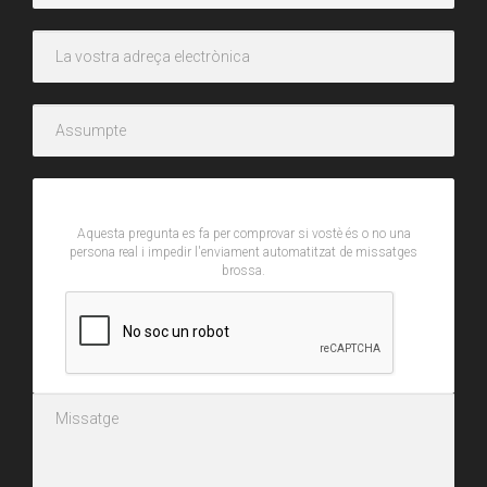
CAPTCHA
Aquesta pregunta es fa per comprovar si vostè és o no una
persona real i impedir l'enviament automatitzat de missatges
brossa.