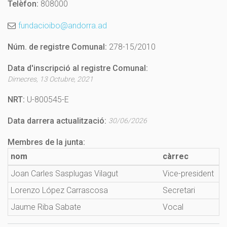
Telèfon:
808000
fundacioibo@andorra.ad
Núm. de registre Comunal:
278-15/2010
Data d'inscripció al registre Comunal:
Dimecres, 13 Octubre, 2021
NRT:
U-800545-E
Data darrera actualització:
30/06/2026
Membres de la junta:
nom
càrrec
Joan Carles Sasplugas Vilagut
Vice-president
Lorenzo López Carrascosa
Secretari
Jaume Riba Sabate
Vocal