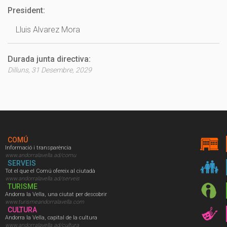
President:
Lluis Alvarez Mora
Durada junta directiva:
Dilluns, 31 Desembre, 2029
COMÚ
Informació i transparència
www.andorralavella.ad/comu
SERVEIS
Tot el que el Comú ofereix al ciutadà
www.andorralavella.ad/serveis
TURISME
Andorra la Vella, una ciutat per descobrir
www.turismeandorralavella.com
CULTURA
Andorra la Vella, capital de la cultura
www.andorralavella.ad/cultura