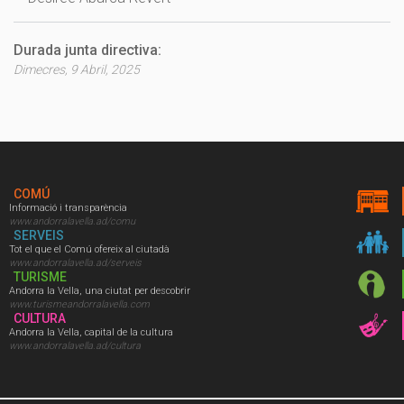
Durada junta directiva:
Dimecres, 9 Abril, 2025
COMÚ
Informació i transparència
www.andorralavella.ad/comu
SERVEIS
Tot el que el Comú ofereix al ciutadà
www.andorralavella.ad/serveis
TURISME
Andorra la Vella, una ciutat per descobrir
www.turismeandorralavella.com
CULTURA
Andorra la Vella, capital de la cultura
www.andorralavella.ad/cultura