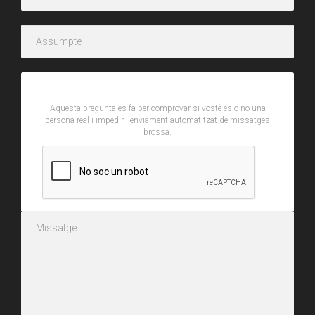
CAPTCHA
Aquesta pregunta es fa per comprovar si vostè és o no una
persona real i impedir l'enviament automatitzat de missatges
brossa.