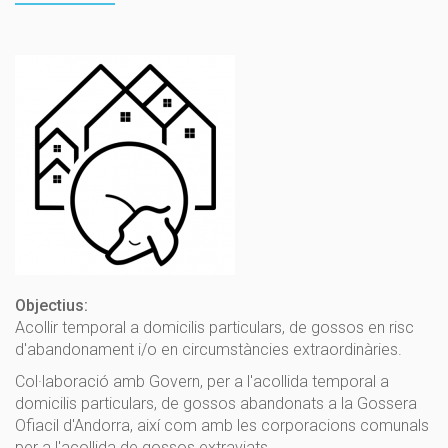
Objectius:
Acollir temporal a domicilis particulars, de gossos en risc
d'abandonament i/o en circumstàncies extraordinàries.
Col·laboració amb Govern, per a l'acollida temporal a
domicilis particulars, de gossos abandonats a la Gossera
Ofiacil d'Andorra, així com amb les corporacions comunals
per a l'acollida de gossos extraviats.