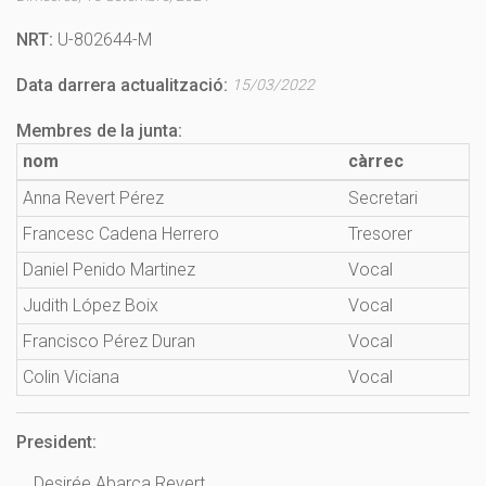
NRT:
U-802644-M
Data darrera actualització:
15/03/2022
Membres de la junta:
nom
càrrec
Anna Revert Pérez
Secretari
Francesc Cadena Herrero
Tresorer
Daniel Penido Martinez
Vocal
Judith López Boix
Vocal
Francisco Pérez Duran
Vocal
Colin Viciana
Vocal
President:
Desirée Abarca Revert