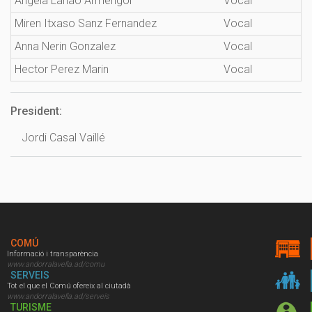
Angela Lanao Armengol
Vocal
Miren Itxaso Sanz Fernandez
Vocal
Anna Nerin Gonzalez
Vocal
Hector Perez Marin
Vocal
President:
Jordi Casal Vaillé
COMÚ
Informació i transparència
www.andorralavella.ad/comu
SERVEIS
Tot el que el Comú ofereix al ciutadà
www.andorralavella.ad/serveis
TURISME