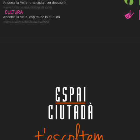
Andorra la Vella, una ciutat per descobrir
www.turismeandorralavella.com
CULTURA
Andorra la Vella, capital de la cultura
www.andorralavella.ad/cultura