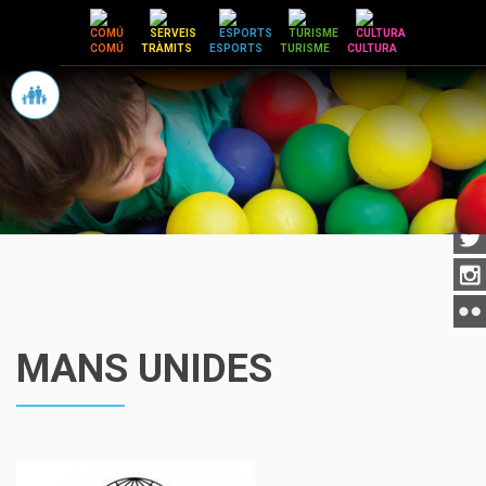
Vés
al
COMÚ
TRÀMITS
ESPORTS
TURISME
CULTURA
contingut
MANS UNIDES