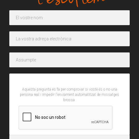
CAPTCHA
Aquesta pregunta es fa per comprovar si vostè és o no una
persona real i impedir l'enviament automatitzat de missatges
brossa.