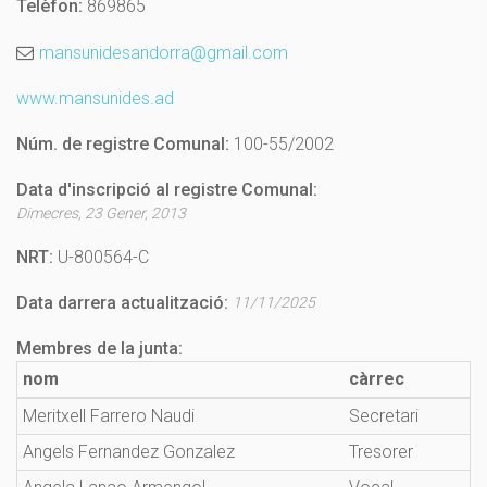
Telèfon:
869865
mansunidesandorra@gmail.com
www.mansunides.ad
Núm. de registre Comunal:
100-55/2002
Data d'inscripció al registre Comunal:
Dimecres, 23 Gener, 2013
NRT:
U-800564-C
Data darrera actualització:
11/11/2025
Membres de la junta:
nom
càrrec
Meritxell Farrero Naudi
Secretari
Angels Fernandez Gonzalez
Tresorer