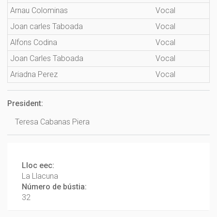
Arnau Colominas
Vocal
Joan carles Taboada
Vocal
Alfons Codina
Vocal
Joan Carles Taboada
Vocal
Ariadna Perez
Vocal
President:
Teresa Cabanas Piera
Oculta
EEC
Lloc eec:
La Llacuna
Número de bústia:
32