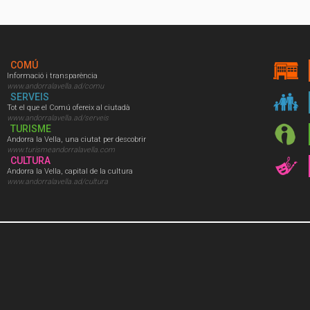
COMÚ
Informació i transparència
www.andorralavella.ad/comu
SERVEIS
Tot el que el Comú ofereix al ciutadà
www.andorralavella.ad/serveis
TURISME
Andorra la Vella, una ciutat per descobrir
www.turismeandorralavella.com
CULTURA
Andorra la Vella, capital de la cultura
www.andorralavella.ad/cultura